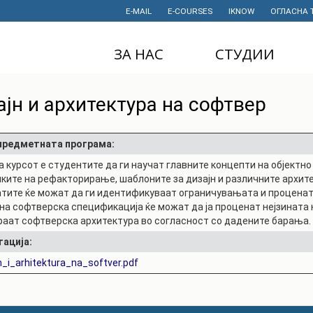
E-MAIL
E-COURSES
IKNOW
ОГЛАСНА 
ЗА НАС
СТУДИИ
ДЕКАНАТ
ДОДИПЛОМСКИ
ајн и архитектура на софтвер
СТУДИИ
ИНСТИТУТИ
МАГИСТЕРСКИ
СТУДИИ
ПРАВНИ АКТИ
 предметната програма:
И ДОКУМЕНТИ
а курсот е студентите да ги научат главните концепти на објектно
ДОКТОРСКИ
СТУДИИ
иките на рефакторирање, шаблоните за дизајн и различните архит
ПРОЕКТИ
тите ќе можат да ги идентификуваат ограничувањата и проценат
ПРОФЕСИОНАЛНИ
НАУЧНА
на софтверска спецификација ќе можат да ја проценат нејзината 
И СТРУЧНИ ОБУКИ
ДЕЈНОСТ
раат софтверска архитектура во согласност со дадените барања.
тација:
СТУДЕНТСКА
ФИНАНСИИ
СЛУЖБА
n_i_arhitektura_na_softver.pdf
ИСТОРИЈАТ
СТУДЕНТСКИ
ОРГАНИЗАЦИИ
ФИНКИ Е МОЈ
ИЗБОР