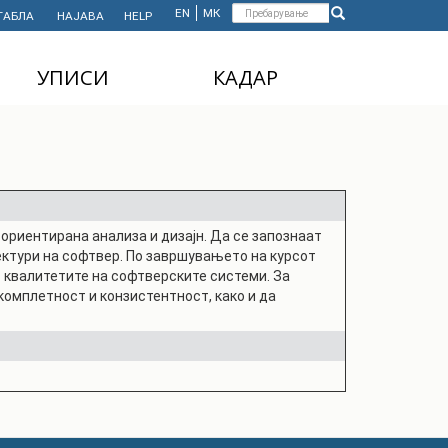
Форма
EN
МК
ТАБЛА
НАЈАВА
HELP
Пребарување
за
УПИСИ
КАДАР
пребарување
ДОДИПЛОМСКИ
НАСТАВЕН КАДАР
СТУДИИ
АДМИНИСТРАТИВЕН
МАГИСТЕРСКИ
КАДАР
СТУДИИ
 ориентирана анализа и дизајн. Да се запознаат
ДОКТОРСКИ СТУДИИ
ектури на софтвер. По завршувањето на курсот
MASTER'S STUDIES
 квалитетите на софтверските системи. За
FOR INTERNATIONAL
комплетност и конзистентност, како и да
STUDENTS