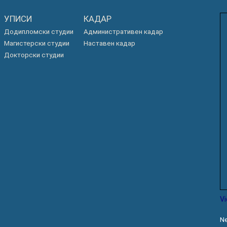
РАСПОРЕД НА
ЧАСОВИ
УПИСИ
ЛАБОРАТОРИИ
КАДАР
Додипломски студии
Административен кадар
АКАДЕМСКИ
ИЗВЕШТАИ ЗА
Магистерски студии
Наставен кадар
КАЛЕНДАР
ФАКУЛТЕТОТ
Докторски студии
ОДБРАНИ
ПАРТНЕРСТВА
РЕШЕНИЈА
ФИНКИ LIVE
ДИПЛОМСКИ/
ЦЕНТРИ
МАГИСТЕРСКИ
ОДБРАНИ
АЛУМНИ
V
Ne