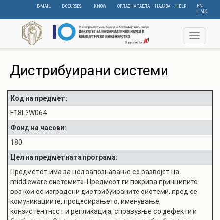
Skip
EN
E-MAIL
E-COURSES
IKNOW
ОГЛАСНА ТАБЛА
НАЈАВА
HELP
МК
to
main
content
Toggle
navigat
Дистрибуирани системи
Код на предмет:
F18L3W064
Фонд на часови:
180
Цел на предметната програма:
Предметот има за цел запознавање со развојот на
middleware системите. Предмеот ги покрива принципите
врз кои се изградени дистрибуираните системи, пред се
комуникациите, процесирањето, именување,
конзистентност и репликација, справувње со дефекти и