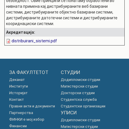
безбедност. Овие принципи се понатаму обработени во
нивната примена кај дистрибуираните веб базирани
системи, дистрибуираните објектно базирани системи,
дистрибуираните датотечни системи и дистрибуираните
коориднациски системи.
Акредитација:
distribuirani_sistemi.pdf
ЗА ФАКУЛТЕТОТ
СТУДИИ
Деканат
Додипломски студии
Институти
Магистерски студии
Историјат
Докторски студии
Контакт
Студентска служба
Правни акти и документи
Студентски организации
УПИСИ
Партнерства
ФИНКИ е мој избор
Додипломски студии
Финансии
Магистерски студии