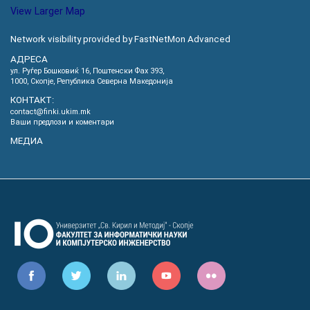
View Larger Map
Network visibility provided by FastNetMon Advanced
АДРЕСА
ул. Руѓер Бошковиќ 16, Пoштенски Фах 393,
1000, Скопје, Република Северна Македонија
КОНТАКТ:
contact@finki.ukim.mk
Ваши предлози и коментари
МЕДИА