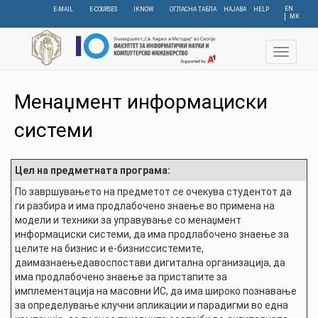
Skip
EN
E-MAIL
E-COURSES
IKNOW
ОГЛАСНА ТАБЛА
НАЈАВА
HELP
МК
to
main
content
Toggle
navigat
Менаџмент информациски
системи
Цел на предметната програма:
По завршувањето на предметот се очекува студентот да
ги разбира и има продлабочено знаење во примена на
модели и техники за управување со менаџмент
информациски системи, да има продлабочено знаење за
целите на бизнис и е-бизниссистемите,
даимазнаењедавоспостави дигитална организација, да
има продлабочено знаење за пристапите за
имплементација на масовни ИС, да има широко познавање
за определување клучни апликации и парадигми во една