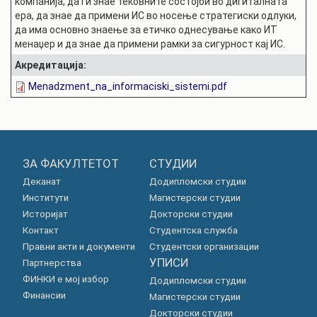
компанија, да ги знае тековните состојби во дигиталната
ера, да знае да примени ИС во носење стратегиски одлуки,
да има основно знаење за етичко однесување како ИТ
менаџер и да знае да примени рамки за сигурност кај ИС.
Акредитација:
Menadzment_na_informaciski_sistemi.pdf
ЗА ФАКУЛТЕТОТ
СТУДИИ
Деканат
Додипломски студии
Институти
Магистерски студии
Историјат
Докторски студии
Контакт
Студентска служба
Правни акти и документи
Студентски организации
УПИСИ
Партнерства
ФИНКИ е мој избор
Додипломски студии
Финансии
Магистерски студии
Докторски студии