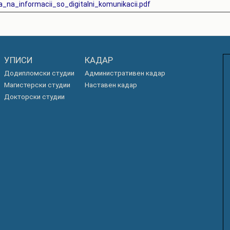
ja_na_informacii_so_digitalni_komunikacii.pdf
РАСПОРЕД НА
ЧАСОВИ
ЛАБОРАТОРИИ
АКАДЕМСКИ
ИЗВЕШТАИ ЗА
КАЛЕНДАР
ФАКУЛТЕТОТ
УПИСИ
КАДАР
ОДБРАНИ
ПАРТНЕРСТВА
Додипломски студии
Административен кадар
РЕШЕНИЈА
Магистерски студии
Наставен кадар
ФИНКИ LIVE
Докторски студии
ДИПЛОМСКИ/
ЦЕНТРИ
МАГИСТЕРСКИ
ОДБРАНИ
АЛУМНИ