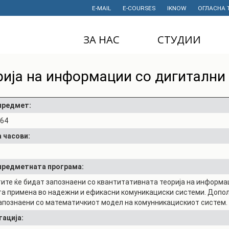
E-MAIL
E-COURSES
IKNOW
ОГЛАСНА 
ЗА НАС
СТУДИИ
ДЕКАНАТ
ДОДИПЛОМСКИ
рија на информации со дигитални
СТУДИИ
ИНСТИТУТИ
МАГИСТЕРСКИ
СТУДИИ
ПРАВНИ АКТИ
 предмет:
И ДОКУМЕНТИ
164
ДОКТОРСКИ
СТУДИИ
ПРОЕКТИ
 часови:
ПРОФЕСИОНАЛНИ
НАУЧНА
И СТРУЧНИ ОБУКИ
ДЕЈНОСТ
 предметната програма:
СТУДЕНТСКА
ФИНАНСИИ
ите ќе бидат запознаени со квантитативната теорија на информа
СЛУЖБА
та примена во надежни и ефикасни комуникациски системи. Допо
ИСТОРИЈАТ
апознаени со математичкиот модел на комунникацискиот систем.
СТУДЕНТСКИ
ОРГАНИЗАЦИИ
тација:
ФИНКИ Е МОЈ
ИЗБОР