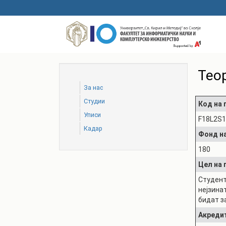
Skip
to
main
content
Тео
За нас
Студии
Код на
Уписи
F18L2S
Кадар
Фонд на
180
Цел на
Студент
нејзина
бидат з
Акреди