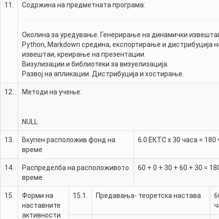
11.
Содржина на предметната програма:
Околина за уредување. Генерирање на динамички извешта
Python, Markdown средина, експортирање и дистрибуција н
извештаи, креирање на презентации.
Визулизации и библиотеки за визуелизација.
Развој на апликации. Дистрибуција и хостирање.
12.
Методи на учење:
NULL
13.
Вкупен расположив фонд на
6.0
ЕКТС x 30 часа =
180
време
14.
Распределба на расположивото
60
+
0
+
30
+
60
+
30
=
18
време
15.
Форми на
15.1.
Предавања- теоретска настава
6
наставните
ч
активности