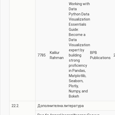
Working with
Data
Python Data
Visualization
Essentials
Guide:
Become a
Data
Visualization
expert by
Kalilur
BPB
7785
building
Rahman
Publications
strong
proficiency
in Pandas,
Matplotlib,
Seaborn,
Plotly,
Numpy, and
Bokeh
22.2.
Дополнителна литература