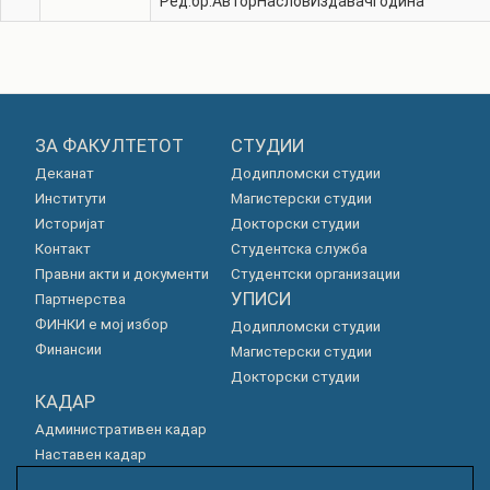
Ред.бр.
Автор
Наслов
Издавач
Година
ЗА ФАКУЛТЕТОТ
СТУДИИ
Деканат
Додипломски студии
Институти
Магистерски студии
Историјат
Докторски студии
Контакт
Студентска служба
Правни акти и документи
Студентски организации
УПИСИ
Партнерства
ФИНКИ е мој избор
Додипломски студии
Финансии
Магистерски студии
Докторски студии
КАДАР
Административен кадар
Наставен кадар