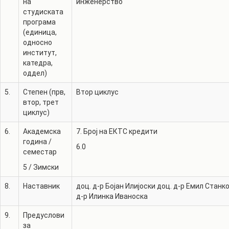
на
инженерство
студиската
програма
(единица,
односно
институт,
катедра,
оддел)
5.
Степен (прв,
Втор циклус
втор, трет
циклус)
6.
Академска
7. Број на ЕКТС кредити
година /
6.0
семестар
5
/
Зимски
8.
Наставник
доц. д-р
Бојан Илијоски
доц. д-р
Емил Станк
д-р
Илинка Иваноска
9.
Предуслови
за