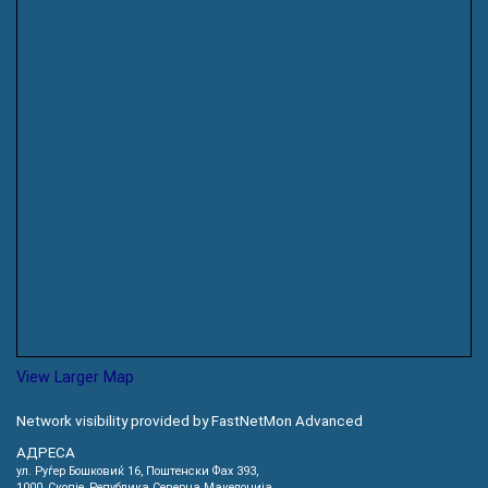
View Larger Map
Network visibility provided by FastNetMon Advanced
АДРЕСА
ул. Руѓер Бошковиќ 16, Пoштенски Фах 393,
1000, Скопје, Република Северна Македонија