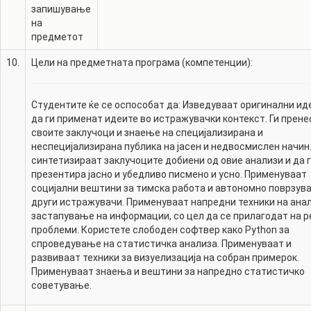
запишување
на
предметот
10.
Цели на предметната програма (компетенции):
Студентите ќе се оспособат да: Изведуваат оригинални ид
да ги применат идеите во истражувачки контекст. Ги прене
своите заклучоци и знаење на специјализирана и
неспецијализирана публика на јасен и недвосмислен начин.
синтетизираат заклучоците добиени од овие анализи и да 
презентира јасно и убедливо писмено и усно. Применуваат
социјални вештини за тимска работа и автономно поврзув
други истражувачи. Применуваат напредни техники на анал
застапување на информации, со цел да се прилагодат на 
проблеми. Користете слободен софтвер како Python за
спроведување на статистичка анализа. Применуваат и
развиваат техники за визуелизација на собран примерок.
Применуваат знаења и вештини за напредно статистичко
советување.