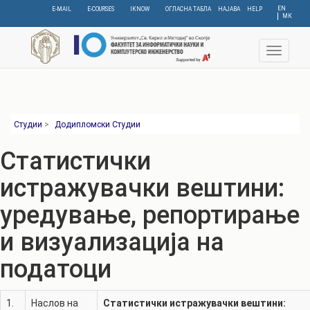
Skip
EN
E-MAIL
E-COURSES
IKNOW
ОГЛАСНА ТАБЛА
НАЈАВА
HELP
МК
to
main
content
Toggle
navigat
Студии
>
Додипломски Студии
Статистички
истражувачки вештини:
уредување, репортирање
и визуализација на
податоци
1.
Наслов на
Статистички истражувачки вештини: