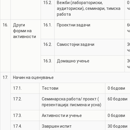
15.2.
Вежби (лабораториски,
0
аудиториски), семинари, тимска
ч
работа
16.
Други
16.1.
Проектни задачи
6
форми на
ч
активности
16.2.
Самостојни задачи
3
ч
16.3.
Домашно учење
3
ч
17.
Начин на оценување
17.1.
Тестови
0
бодови
17.2.
Семинарска работа/ проект (
60
бодови
презентација: писмена и усна)
17.3.
Активности и учење
0
бодови
17.4.
Завршен испит
30
бодови