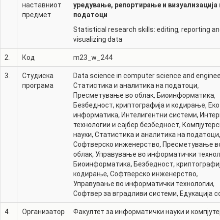
наставниот
уредување, репортирање и визуализација 
предмет
податоци
Statistical research skills: editing, reporting a
visualizing data
2.
Код
m23_w_244
3.
Студиска
Data science in computer science and enginee
програма
Статистика и аналитика на податоци
,
Пресметување во облак
,
Биоинформатика
,
Безбедност, криптографија и кодирање
,
Еко
информатика
,
Интелигентни системи
,
Интер
технологии и сајбер безбедност
,
Компјутерс
науки
,
Статистика и аналитика на податоци
Софтверско инженерство
,
Пресметување в
облак
,
Управување во информатички техно
Биоинформатика
,
Безбедност, криптографиј
кодирање
,
Софтверско инженерство
,
Управување во информатички технологии
,
Софтвер за вградливи системи
,
Едукација с
4.
Организатор
Факултет за информатички науки и компјут