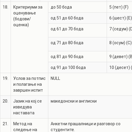
18.
Критериуми за
до 50 бода
5 (пет) (F)
оценување
од 51 до 60 бода
6 (шест) (E)
(бодови/
оценка)
од 61 до 70 бода
7 (седум) (
од 71 до 80 бода
8 (осум) (C)
од 81 до 90 бода
9 (девет) (
од 91 до 100 бода
10 (десет) 
19.
Услов за потпис
NULL
и полагање на
завршен испит
20.
Јазик на кој се
македонски и англиски
изведува
наставата
21.
Метод на
Анкетни прашалници и разговор со
следење на
студентите.