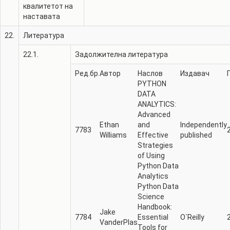
квалитетот на
наставата
22.
Литература
22.1.
Задолжителна литература
Ред.бр.
Автор
Наслов
Издавач
PYTHON
DATA
ANALYTICS:
Advanced
Ethan
and
Independently
7783
Williams
Effective
published
Strategies
of Using
Python Data
Analytics
Python Data
Science
Handbook:
Jake
7784
Essential
O`Reilly
VanderPlas
Tools for