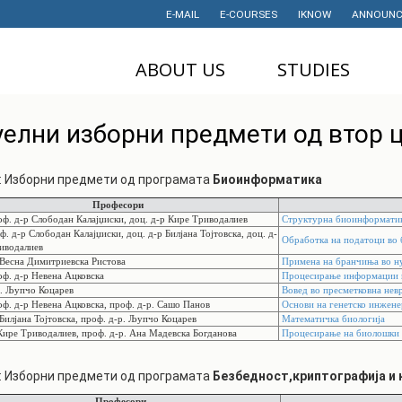
E-MAIL
E-COURSES
IKNOW
ANNOUNC
ABOUT US
STUDIES
DEAN'S OFFICE
UNDERGRADUATE
U
уелни изборни предмети од втор 
STUDIES
НАУЧНА
M
ДЕЈНОСТ
MASTER STUDIES
: Изборни предмети од програмата
Биоинформатика
P
PROJECTS
PHD STUDIES
Професори
M
ф. д-р Слободан Калајџиски, доц. д-р Кире Триводалиев
Структурна биоинформатик
LABORATORIES
TRAINING
I
. д-р Слободан Калајџиски, доц. д-р Билјана Тојтовска, доц. д-
Обработка на податоци во
иводалиев
Весна Димитриевска Ристова
Примена на бранчиња во н
HISTORY
STUDENT'S
ф. д-р Невена Ацковска
Процесирање информации 
OFFICE
I
. Љупчо Коцарев
Вовед во пресметковна нев
CONTACT
ф. д-р Невена Ацковска, проф. д-р. Сашо Панов
Основи на генетско инжене
STUDENT'S
Билјана Тојтовска, проф. д-р. Љупчо Коцарев
Математичка биологија
ORGANIZATIONS
AWARDS AND
Кире Триводалиев, проф. д-р. Ана Мадевска Богданова
Процесирање на биолошки 
ACHIEVEMENTS
STUDENT
: Изборни предмети од програмата
Безбедност,криптографија и
TIMETABLES
PARTNERSHIP
PROGRAM
Професори