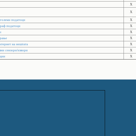
X
X
 големи податоци
X
граф податоци
X
и
X
ирање
X
нтернет на нештата
X
лни сензори/извори
X
ации
X