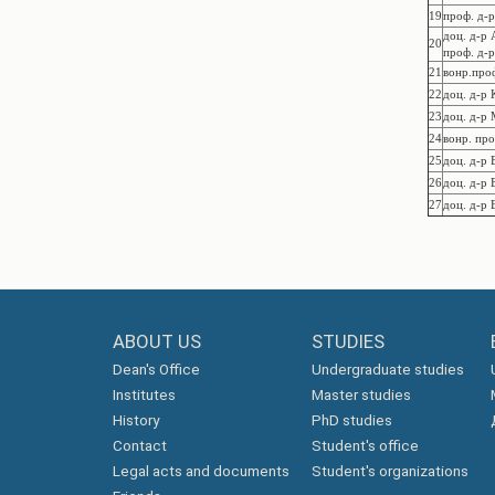
19
проф. д-
доц. д-р 
20
проф. д-р
21
вонр.проф
22
доц. д-р
23
доц. д-р
24
вонр. про
25
доц. д-р 
26
доц. д-р 
27
доц. д-р 
ABOUT US
STUDIES
Dean's Office
Undergraduate studies
Institutes
Master studies
History
PhD studies
Contact
Student's office
Legal acts and documents
Student's organizations