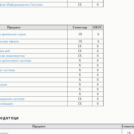
афски Информациони Системи
IX
6
Предмет
Семестар
ЕКТС
а временски серии
IX
6
зуелни ефекти
IX
6
IX
6
лен веб
IX
6
рско инженерство
IX
6
а критичните системи
X
6
X
6
ис системи
X
6
X
6
X
6
длуки
X
6
X
6
X
6
рмациони системи
IX
6
пликации
IX
6
податоци
Предмет
Семест
чување
IX