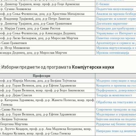
р. Димитар Трајанов, вонр. проф. д-р Гоце Арменски
Е-бизнис
р. Сузана Лошковска
Податочна визуелизација
оф. д-р Соња Филипоска, доц. д-р Христина Михајлоска
Анализа на мрежна безбед
р. Владимир Трајковиќ, доц. д-р Петре Ламески
Парадигми за клиент серв
р. Димитар Трајанов, доц. д-р Сашо Граматиков
Дигитален маркетинг
р. Марјан Гушев, доц. д-р Сашко Ристов
Напредни дистрибуирани и
оф. д-р Соња Филипоска, д-р Александра Дединец
Управување со Интернет 
оф. д-р Ласко Баснарков, доц. д-р Мирослав Мирчев
Паметни сензорски мрежи
 Сашо Граматиков
Архитектури и сервиси за
-р. Игор Мишковски
Мрежна виртуелизација и 
сандра Дединец, доц. д-р Мирослав Мирчев
Мрежна оптимизација
: Изборни предмети од програмата
Компјутерски науки
Професори
оф. д-р Марија Михова, доц. д-р Билјана Тојтовска
Модерни симулации и мо
ф. д-р. Горан Велинов, доц. д-р Ефтим Здравевски
Концепти и примена на го
ф. д-р. Горан Велинов, вонр. проф. д-р Боро Јакимовски
Перформанси, доверливост
ф. д-р. Дејан Спасов
Теорија за комплексност
р. Катерина Здравкова, проф. д-р. Жанета Попеска, вонр. проф.
Обработка на текстуални 
 Гиевска
 Сашко Ристов
Современи трендови за па
ф. д-р. Горан Велинов, доц. д-р Ефтим Здравевски
Моделирање и управување
 Билјана Тојтовска
Бајесова анализа на подат
.Георгина Мирчева
Рударење кај бизнис проце
р. Љупчо Коцарев, проф. д-р. Ана Мадевска Богданова, вонр.
Напредни теми од вештачк
р Андреа Кулаков, вонр. проф. д-р Соња Гиевска