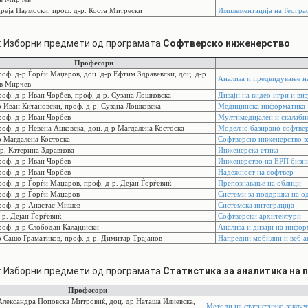
еја Наумоски, проф. д-р. Коста Митрески
Имплементација на Геогр
: Изборни предмети од програмата
Софтверско инженерство
Професори
оф. д-р Ѓорѓи Маџаров, доц. д-р Ефтим Здравевски, доц. д-р
Анализа и предвидување н
в Мирчев
оф. д-р Иван Чорбев, проф. д-р. Сузана Лошковска
Дизајн на видео игри и ви
 Иван Китановски, проф. д-р. Сузана Лошковска
Медицинска информатика
оф. д-р Иван Чорбев
Мултимедијален и скалаби
оф. д-р Невена Ацковска, доц. д-р Магдалена Костоска
Моделно базирано софтве
 Магдалена Костоска
Софтверско инженерство з
р. Катерина Здравкова
Инженерска етика
оф. д-р Иван Чорбев
Инженерство на ЕРП бизн
оф. д-р Иван Чорбев
Надежност на софтвер
оф. д-р Ѓорѓи Маџаров, проф. д-р. Дејан Ѓорѓевиќ
Препознавање на облици
роф. д-р Ѓорѓи Маџаров
Системи за поддршка на о
роф. д-р Анастас Мишев
Системска интеграција
р. Дејан Ѓорѓевиќ
Софтверски архитектури
оф. д-р Слободан Калајџиски
Анализа и дизајн на инфо
 Сашо Граматиков, проф. д-р. Димитар Трајанов
Напредни мобилни и веб а
: Изборни предмети од програмата
Статистика за аналитика на 
Професори
 Александра Поповска Митровиќ, доц. др Наташа Илиевска,
Методи на статистичко заклу