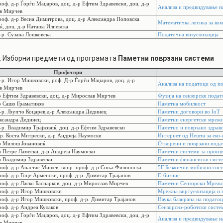
оф. д-р Ѓорѓи Маџаров, доц. д-р Ефтим Здравевски, доц. д-р
Анализа и предвидување н
в Мирчев
оф. д-р Весна Димитрова, доц. д-р Александра Поповска
Математичка логика за ком
, доц. д-р Наташа Илиевска
р. Сузана Лошковска
Податочна визуелизација
: Изборни предмети од програмата
Паметни поврзани системи
Професори
р. Игор Мишковски, роф. Д-р Ѓорѓи Маџаров, доц. д-р
Анализа на податоци од п
в Мирчев
 Ефтим Здравевски, доц. д-р Мирослав Мирчев
Фузија на сензорски пода
 Сашо Граматиков
Паметна мобилност
р. Љупчо Коцарев,д-р Александра Дединец
Паметни договори во IoT
ксандра Дединец
Паметни енергетски мреж
р. Владимир Трајковиќ, доц. д-р Ефтим Здравевски
Паметно и поврзано здрав
р. Коста Митрески, д-р Андреја Наумоски
Интернет од Нешта за еко
р Милош Јовановиќ
Отворени и поврзани пода
 Петре Ламески, д-р Андреја Наумоски
Паметни системи за произ
р Владимир Здравески
Паметни финансиски систе
оф. д-р Анастас Мишев, вонр. проф. д-р Соња Филипоска
5Г:Безжични мобилни сист
оф. д-р Гоце Арменски, проф. д-р. Димитар Трајанов
Е-бизнис
оф. д-р Ласко Баснарков, доц. д-р Мирослав Мирчев
Паметни Сензорски Мреж
роф. д-р Игор Мишковски
Мрежна виртуелизација и 
оф. д-р Игор Мишковски, проф. д-р. Димитар Трајанов
Наука базирана на подато
оф. д-р Андреа Кулаков
Сензорско-роботски систе
оф. д-р Ѓорѓи Маџаров, доц. д-р Ефтим Здравевски, доц. д-р
Анализа и предвидување н
в Мирчев