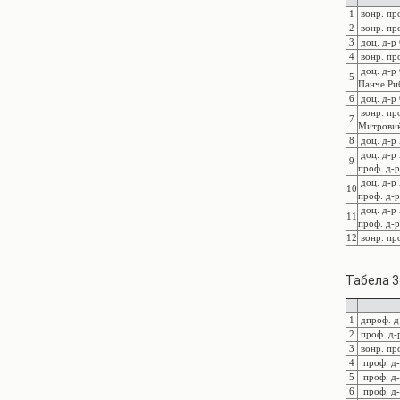
1
вонр. пр
2
вонр. пр
3
доц. д-р
4
вонр. пр
доц. д-р 
5
Панче Ри
6
доц. д-р
вонр. пр
7
Митровиќ
8
доц. д-р
доц. д-р
9
проф. д-р
доц. д-р
10
проф. д-р
доц. д-р 
11
проф. д-р
12
вонр. пр
Табела 3
1
дпроф. д
2
проф. д-
3
вонр. про
4
проф. д-
5
проф. д-
6
проф. д-