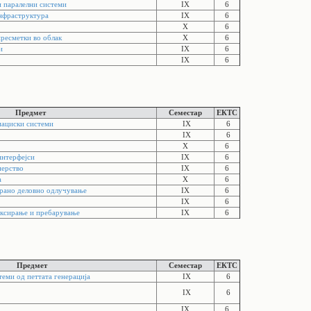
 паралелни системи
IX
6
нфраструктура
IX
6
X
6
ресметки во облак
X
6
и
IX
6
IX
6
Предмет
Семестар
ЕКТС
мациски системи
IX
6
IX
6
X
6
интерфејси
IX
6
нерство
IX
6
а
X
6
ирано деловно одлучување
IX
6
IX
6
ксирање и пребарување
IX
6
Предмет
Семестар
ЕКТС
еми од петтата генерација
IX
6
IX
6
IX
6