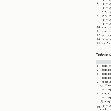
4
проф. д-
5
проф. д-
6
вонр. пр
7
проф. д-
8
проф. д-
9
проф. д-
10
вонр. пр
11
вонр. пр
12
доц. д-р
13
проф. д
14
д-р Алек
Табела 6
1
вонр. пр
2
вонр.про
3
вонр.про
4
вонр.про
проф. д-
5
д-р Соња
6
доц. д-р
7
вонр.про
8
доц. д-р
9
Доц.д-р
проф. д-
10
проф. д-