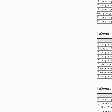
7
проф. д-р
8
вонр. пр
9
вонр. пр
10
проф. д-
11
проф. д-
12
проф. д-р
Табела 4
1
вонр. про
2
доц. д-р 
3
вонр. про
4
вонр. про
5
вонр. про
6
доц. д-р 
7
вонр. про
8
вонр. про
9
вонр. про
Табела 5
1
вонр. пр
проф. д-
2
Игор Ми
3
проф. д-