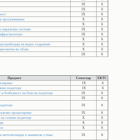
IX
6
IX
6
ност
IX
6
ер програмирање
X
6
X
6
 паралелни системи
IX
6
инфраструктура
IX
6
X
6
 дистрибуција на видео содржини
X
6
пресметки во облак
X
6
IX
6
Предмет
Семестар
ЕКТС
делирање
IX
6
леми податоци
IX
6
 и безбедност на бази на податоци
IX
6
IX
6
податоци
IX
6
ралелно процесирање
IX
6
 на големи податоци
X
6
оци
X
6
си
X
6
а интелигенција и машинско учење
IX
6