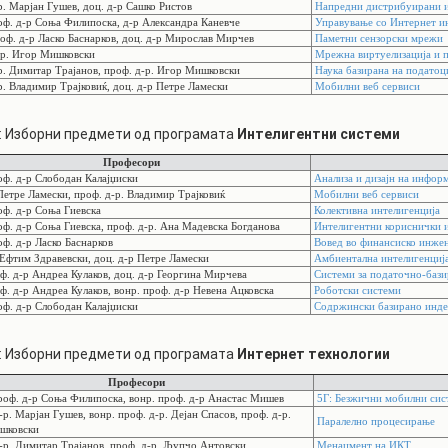
. Марјан Гушев, доц. д-р Сашко Ристов
Напредни дистрибуирани и
оф. д-р Соња Филипоска, д-р Александра Каневче
Управување со Интернет и
оф. д-р Ласко Баснарков, доц. д-р Мирослав Мирчев
Паметни сензорски мрежи
р. Игор Мишковски
Мрежна виртуелизација и п
р. Димитар Трајанов, проф. д-р. Игор Мишковски
Наука базирана на податоц
. Владимир Трајковиќ, доц. д-р Петре Ламески
Mобилни веб сервиси
: Изборни предмети од програмата
Интелигентни системи
Професори
ф. д-р Слободан Калајџиски
Анализа и дизајн на инфор
Петре Ламески, проф. д-р. Владимир Трајковиќ
Мобилни веб сервиси
ф. д-р Соња Гиевска
Колективна интелигенција
ф. д-р Соња Гиевска, проф. д-р. Ана Мадевска Богданова
Интелигентни кориснички 
ф. д-р Ласко Баснарков
Вовед во финансиско инже
Ефтим Здравевски, доц. д-р Петре Ламески
Амбиентална интелигенциј
ф. д-р Андреа Кулаков, доц. д-р Георгина Мирчева
Системи за податочно-баз
ф. д-р Андреа Кулаков, вонр. проф. д-р Невена Ацковска
Роботски системи
ф. д-р Слободан Калајџиски
Содржински базирано инде
: Изборни предмети од програмата
Интернет технологии
Професори
оф. д-р Соња Филипоска, вонр. проф. д-р Анастас Мишев
5Г: Безжични мобилни сист
р. Марјан Гушев, вонр. проф. д-р. Дејан Спасов, проф. д-р.
Паралелно процесирање
шковски
р. Димитар Трајанов, проф. д-р. Љупчо Антовски
Менаџмент на ИКТ