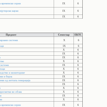
а временски серии
IX
6
пјутерски науки
IX
6
IX
6
Предмет
Семестар
ЕКТС
оврзани системи
X
6
тоци
IX
6
X
6
IX
6
и
IX
6
ство
X
6
-системи
IX
6
тоци
X
6
водство и мониторинг
X
6
ми и берза
IX
6
еми од петтата генерација
IX
6
IX
6
и
X
6
пресметки во облак
X
6
ци
IX
6
ми
X
6
а временски серии
IX
6