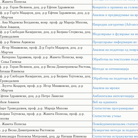
р. Жанета Попеска
. д-р. Горан Велинов, доц. д-р Ефтим Здравевски
Концепти и примена на голем
ф. д-р Ѓорѓи Маџаров, доц. д-р Ефтим Здравевски, доц. д-р
Анализа и предвидување на в
в Мирчев
. Ана Мадевска Богданова, вонр. проф. др Марија Михова,
Напредни алгоритми (Advance
Миле Јованов,
ф. д-р Слободан Калајџиски, доц. д-р Билјана Стојкоска, доц.
Моделирање и фузирање на н
 Триводалиев
ф. д-р Невена Ацковска
Процесирање информации во 
р. Игор Мишковски, проф. Д-р Ѓорѓи Маџаров, доц. д-р
Анализа на податоци од поврз
в Мирчев
. Катерина Здравкова, проф. д-р. Жанета Попеска, вонр.
Обработка на текстуални под
р Соња Гиевска
. д-р. Горан Велинов, доц. д-р Весна Димитриевска Ристова,
Методи за оптимизација
 Наташа Илиевска
ф. д-р Слободан Калајџиски, доц. д-р Билјана Тојтовска, доц.
Обработка на податоци во б
 Триводалиев
. Љупчо Коцарев, проф. д-р. Игор Мишковски, доц. д-р
Анализа на мрежи
в Мирчев
Ефтим Здравевски, доц. д-р Петре Ламески
Амбиентална интелегенција
Миле Јованов
Веб на иднината
 Кире Триводалиев, проф. д-р. Марија Михова
Статистичко прoграмирање
Билјана Тојтовска, проф. д-р. Жанета Попеска, проф. д-р.
Статистичко учење
ихова
р. Жанета Попеска
Повеќедимензионална статист
. д-р Весна Димитриевска Ристовска
Нумерички методи за податоч
 Александра Поповска Митровиќ, доц. др Наташа Илиевска
Статистички истражувачки ве