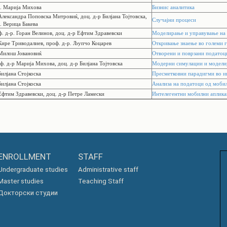
р. Марија Михова
Бизнис аналитика
Александра Поповска Митровиќ, доц. д-р Билјана Тојтовска,
Случајни процеси
. Верица Бакева
. д-р. Горан Велинов, доц. д-р Ефтим Здравевски
Моделирање и управување на
 Кире Триводалиев, проф. д-р. Љупчо Коцарев
Откривање знаење во големи 
 Милош Јовановиќ
Отворени и поврзани податоц
ф. д-р Марија Михова, доц. д-р Билјана Тојтовска
Модерни симулации и модел
Билјана Стојкоска
Пресметковни парадигми во и
Билјана Стојкоска
Анализа на податоци од моби
Ефтим Здравевски, доц. д-р Петре Ламески
Интелегентни мобилни аплик
ENROLLMENT
STAFF
Undergraduate studies
Administrative staff
Master studies
Teaching Staff
Докторски студии