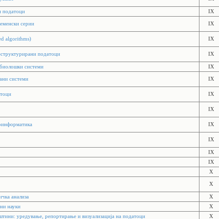
и податоци
IX
ременски серии
IX
d algorithms)
IX
еструктурирани податоци
IX
биолошки системи
IX
ани системи
IX
атоци
IX
IX
иоинформатика
IX
IX
IX
IX
X
X
ичка анализа
X
ни науки
X
штини: уредување, репортирање и визуализација на податоци
X