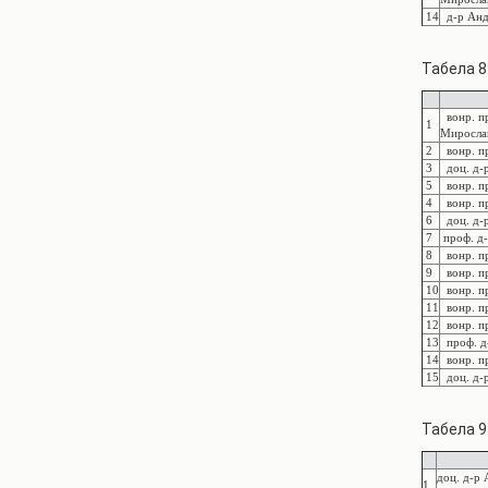
14
д-р Андр
Табела 8
вонр. пр
1
Миросла
2
вонр. пр
3
доц. д-р
5
вонр. пр
4
вонр. пр
6
доц. д-р
7
проф. д-
8
вонр. пр
9
вонр. пр
10
вонр. пр
11
вонр. п
12
вонр. п
13
проф. д-
14
вонр. пр
15
доц. д-р
Табела 9
доц. д-р
1