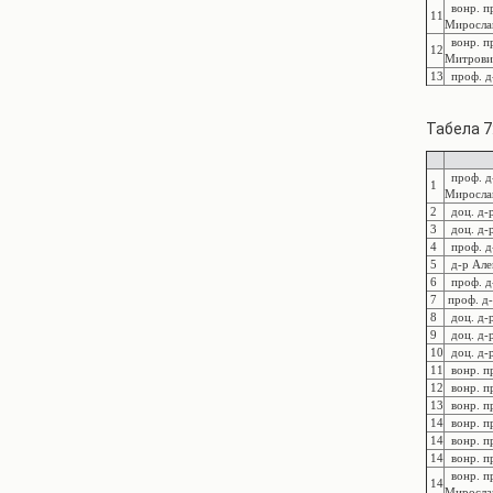
вонр. пр
11
Миросла
вонр. пр
12
Митровиќ
13
проф. д-
Табела 7
проф. д-
1
Миросла
2
доц. д-р
3
доц. д-р
4
проф. д-
5
д-р Але
6
проф. д-
7
проф. д-
8
доц. д-
9
доц. д-р
10
доц. д-
11
вонр. пр
12
вонр. пр
13
вонр. пр
14
вонр. п
14
вонр. пр
14
вонр. пр
вонр. пр
14
Миросла