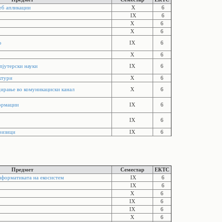
еб апликации
X
6
IX
6
X
6
X
6
о
IX
6
X
6
пјутерски науки
IX
6
ктури
X
6
дирање во комуникациски канал
X
6
ормации
IX
6
IX
6
ризици
IX
6
Предмет
Семестар
ЕКТС
нформатиката на екосистем
IX
6
IX
6
X
6
IX
6
IX
6
X
6