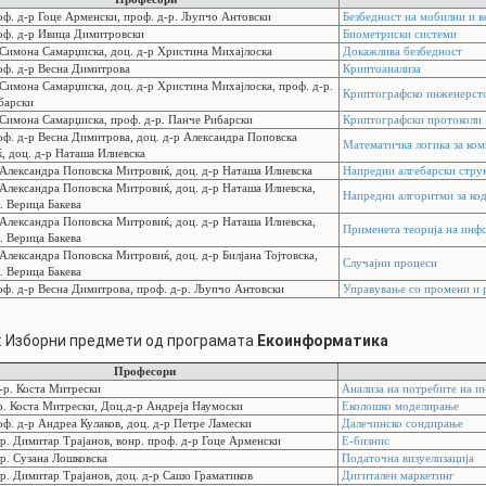
АКАДЕМСКИ
оф. д-р Гоце Арменски, проф. д-р. Љупчо Антовски
Безбедност на мобилни и в
КАЛЕНДАР
оф. д-р Ивица Димитровски
Биометриски системи
ПАРТНЕРСТВА
 Симона Самарџиска, доц. д-р Христина Михајлоска
Докажлива безбедност
оф. д-р Весна Димитрова
Криптоанализа
ОДБРАНИ
ФИНКИ LIVE
Симона Самарџиска, доц. д-р Христина Михајлоска, проф. д-р.
Криптографско инженерст
барски
РЕШЕНИЈА
ЦЕНТРИ
 Симона Самарџиска, проф. д-р. Панче Рибарски
Криптографски протоколи
оф. д-р Весна Димитрова, доц. д-р Александра Поповска
Математичка логика за ком
, доц. д-р Наташа Илиевска
АЛУМНИ
 Александра Поповска Митровиќ, доц. д-р Наташа Илиевска
Напредни алгебарски стру
 Александра Поповска Митровиќ, доц. д-р Наташа Илиевска,
Напредни алгоритми за ко
. Верица Бакева
 Александра Поповска Митровиќ, доц. д-р Наташа Илиевска,
Применета теорија на инф
. Верица Бакева
Александра Поповска Митровиќ, доц. д-р Билјана Тојтовска,
Случајни процеси
. Верица Бакева
оф. д-р Весна Димитрова, проф. д-р. Љупчо Антовски
Управување со промени и 
: Изборни предмети од програмата
Екоинформатика
Професори
-р. Коста Митрески
Анализа на потребите на и
р. Коста Митрески, Доц.д-р Андреја Наумоски
Еколошко моделирање
ф. д-р Андреа Кулаков, доц. д-р Петре Ламески
Далечинско сондирање
р. Димитар Трајанов, вонр. проф. д-р Гоце Арменски
Е-бизнис
р. Сузана Лошковска
Податочна визуелизација
р. Димитар Трајанов, доц. д-р Сашо Граматиков
Дигитален маркетинг