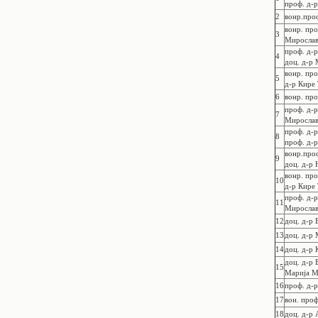
проф. д-
2
вонр.проф
вонр. про
3
Миросла
проф. д-р
4
доц. д-р 
вонр. про
5
д-р Кире
6
вонр. про
проф. д-
7
Миросла
проф. д-р
8
проф. д-
вонр.проф
9
доц. д-р
вонр. про
10
д-р Кире
проф. д-р
11
Миросла
12
доц. д-р 
13
доц. д-р 
14
доц. д-р
доц. д-р 
15
Марија М
16
проф. д-
17
вон. проф
18
доц. д-р