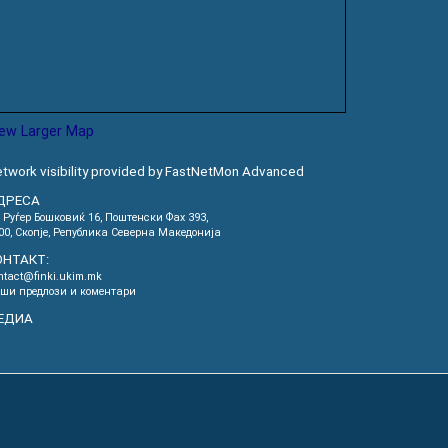
iew Larger Map
twork visibility provided by FastNetMon Advanced
ДРЕСА
. Руѓер Бошковиќ 16, Пoштенски Фах 393,
00, Скопје, Република Северна Македонија
ОНТАКТ:
ntact@finki.ukim.mk
ши предлози и коментари
ЕДИА