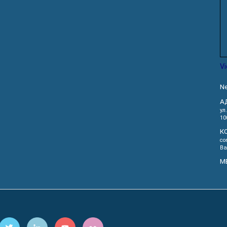
V
Ne
А
ул
10
К
co
Ва
М