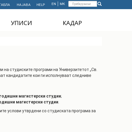
Форма
EN
МК
ТАБЛА
НАЈАВА
HELP
Пребарување
за
УПИСИ
КАДАР
пребарување
ДОДИПЛОМСКИ
НАСТАВЕН КАДАР
СТУДИИ
АДМИНИСТРАТИВЕН
МАГИСТЕРСКИ
КАДАР
СТУДИИ
и на студиските програми на Универзитетот „Св.
ДОКТОРСКИ СТУДИИ
аат кандидатите кои ги исполнуваат следниве
MASTER'S STUDIES
FOR INTERNATIONAL
STUDENTS
годишни магистерски студии
;
одишни магистерски студии
.
ите услови утврдени со студиската програма за