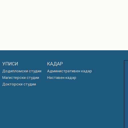
РАСПОРЕД НА
ЧАСОВИ
ЛАБОРАТОРИИ
АКАДЕМСКИ
ИЗВЕШТАИ ЗА
КАЛЕНДАР
ФАКУЛТЕТОТ
ОДБРАНИ
ПАРТНЕРСТВА
РЕШЕНИЈА
ФИНКИ LIVE
ДИПЛОМСКИ/
ЦЕНТРИ
МАГИСТЕРСКИ
УПИСИ
КАДАР
ОДБРАНИ
АЛУМНИ
Додипломски студии
Административен кадар
Магистерски студии
Наставен кадар
Докторски студии