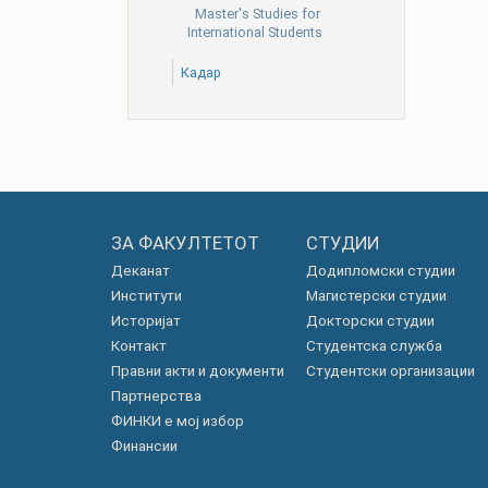
Master's Studies for
International Students
Кадар
ЗА ФАКУЛТЕТОТ
СТУДИИ
Деканат
Додипломски студии
Институти
Магистерски студии
Историјат
Докторски студии
Контакт
Студентска служба
Правни акти и документи
Студентски организации
Партнерства
ФИНКИ е мој избор
Финансии