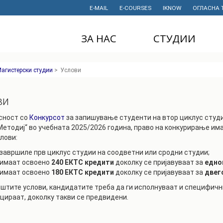
E-MAIL
E-COURSES
IKNOW
ОГЛАСНА 
ЗА НАС
СТУДИИ
ДЕКАНАТ
ДОДИПЛОМСКИ
агистерски студии
>
Услови
СТУДИИ
ИНСТИТУТИ
МАГИСТЕРСКИ
ви
СТУДИИ
ПРАВНИ АКТИ
И ДОКУМЕНТИ
сност со
Конкурсот
за запишување студенти на втор циклус студи
ДОКТОРСКИ
СТУДИИ
Методиј“ во учебната 2025/2026 година, право на конкурирање им
ПРОЕКТИ
лови:
ПРОФЕСИОНАЛНИ
НАУЧНА
 завршиле прв циклус студии на соодветни или сродни студии;
И СТРУЧНИ ОБУКИ
ДЕЈНОСТ
 имаат освоено
240 ЕКТС кредити
доколку се пријавуваат за
едно
 имаат освоено
180 ЕКТС кредити
доколку се пријавуваат за
двег
СТУДЕНТСКА
ФИНАНСИИ
СЛУЖБА
пштите услови, кандидатите треба да ги исполнуваат и специфичн
ИСТОРИЈАТ
ицираат, доколку такви се предвидени.
СТУДЕНТСКИ
ОРГАНИЗАЦИИ
ФИНКИ Е МОЈ
ИЗБОР