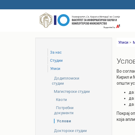
Skip
to
main
content
Уписи
>
М
За нас
Усло
Студии
Уписи
Во согла
Кирил и 
Додипломски
општи ус
студии
Магистерски студии
да
да
Квоти
да
Потребни
документи
Покрај о
која апл
Услови
Докторски студии