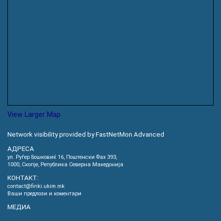
View Larger Map
Network visibility provided by FastNetMon Advanced
АДРЕСА
ул. Руѓер Бошковиќ 16, Пoштенски Фах 393,
1000, Скопје, Република Северна Македонија
КОНТАКТ:
contact@finki.ukim.mk
Ваши предлози и коментари
МЕДИА