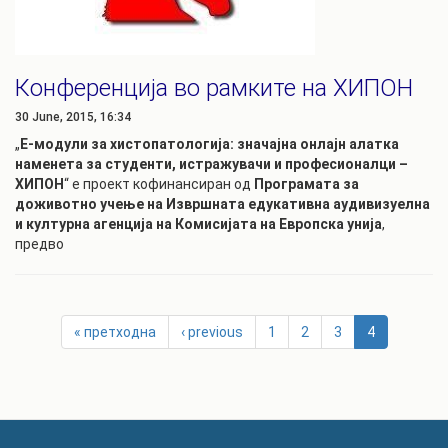
Конференција во рамките на ХИПОН
30 June, 2015, 16:34
„
Е-модули за хистопатологија: значајна онлајн алатка
наменета за студенти, истражувачи и професионалци –
ХИПОН
“ е проект кофинансиран од
Програмата за
доживотно учење на Извршната едукативна аудивизуелна
и културна агенција на Комисијата на Европска унија
,
предво
« претходна
‹ previous
1
2
3
4