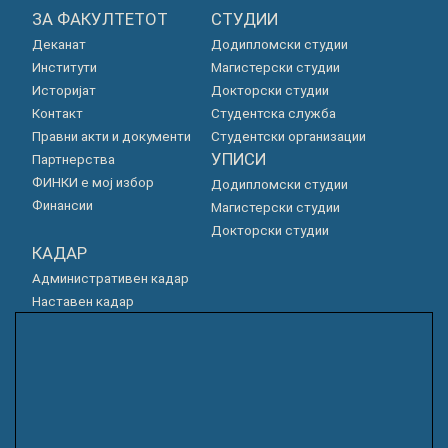
ЗА ФАКУЛТЕТОТ
СТУДИИ
Деканат
Додипломски студии
Институти
Магистерски студии
Историјат
Докторски студии
Контакт
Студентска служба
Правни акти и документи
Студентски организации
УПИСИ
Партнерства
ФИНКИ е мој избор
Додипломски студии
Финансии
Магистерски студии
Докторски студии
КАДАР
Административен кадар
Наставен кадар