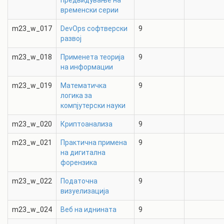
предвидување на
временски серии
m23_w_017
DevOps софтверски
9
развој
m23_w_018
Применета теорија
9
на информации
m23_w_019
Математичка
9
логика за
компјутерски науки
m23_w_020
Криптоанализа
9
m23_w_021
Практична примена
9
на дигитална
форензика
m23_w_022
Податочна
9
визуелизација
m23_w_024
Веб на иднината
9