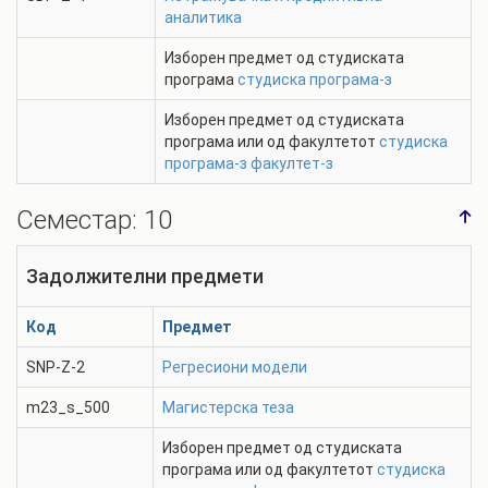
аналитика
Изборен предмет од студиската
програма
студиска програма-з
Изборен предмет од студиската
програма или од факултетот
студиска
програма-з
факултет-з
Семестар:
10
Задолжителни предмети
Код
Предмет
SNP-Z-2
Регресиони модели
m23_s_500
Магистерска теза
Изборен предмет од студиската
програма или од факултетот
студиска