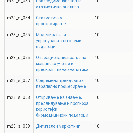
m23_s_053
Повеќедимензионална
10
статистичка анализа
m23_s_054
Статистичко
10
прoграмирање
m23_s_055
Моделирање и
10
управување на големи
податоци
m23_s_056
Операционализирање на
10
машинско учење и
прескриптивна аналитика
m23_s_057
Современи трендови за
10
паралелно процесирање
m23_s_058
Откривање на знаење,
10
предвидување и прогноза
користејќи
биомедицински податоци
m23_s_059
Дигитален маркетинг
10