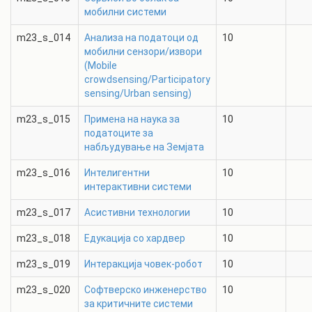
мобилни системи
m23_s_014
Анализа на податоци од
10
мобилни сензори/извори
(Mobile
crowdsensing/Participatory
sensing/Urban sensing)
m23_s_015
Примена на наука за
10
податоците за
набљудување на Земјата
m23_s_016
Интелигентни
10
интерактивни системи
m23_s_017
Асистивни технологии
10
m23_s_018
Едукација со хардвер
10
m23_s_019
Интеракција човек-робот
10
m23_s_020
Софтверско инженерство
10
за критичните системи