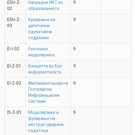
EDU-Z-
Напредни ИКТ во
9
02
образованието
EDU-Z-
Креирање на
9
03
дигитални
едукативни
содржини
EI-I-02
Еколошко
9
моделирање
EI-Z-01
Концепти во Еко-
9
информатиката
EI-Z-03
Имплементација на
9
Географски
Информациони
Системи
IS-Z-01
Моделирање и
9
фузирање на
неструктурирани
податоци