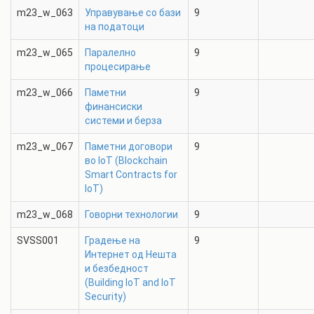
m23_w_063
Управување со бази
9
на податоци
m23_w_065
Паралелно
9
процесирање
m23_w_066
Паметни
9
финансиски
системи и берза
m23_w_067
Паметни договори
9
во IoT (Blockchain
Smart Contracts for
IoT)
m23_w_068
Говорни технологии
9
SVSS001
Градење на
9
Интернет од Нешта
и безбедност
(Building IoT and IoT
Security)