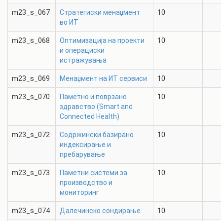
m23_s_067
Стратегиски менаџмент
10
во ИТ
m23_s_068
Оптимизација на проекти
10
и операциски
истражувања
m23_s_069
Менаџмент на ИТ сервиси
10
m23_s_070
Паметно и поврзано
10
здравство (Smart and
Connected Health)
m23_s_072
Содржински базирано
10
индексирање и
пребарување
m23_s_073
Паметни системи за
10
производство и
мониторинг
m23_s_074
Далечинско сондирање
10