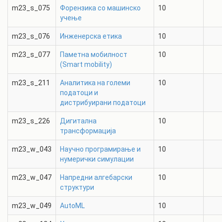
m23_s_075
Форензика со машинско
10
учење
m23_s_076
Инженерска етика
10
m23_s_077
Паметна мобилност
10
(Smart mobility)
m23_s_211
Аналитика на големи
10
податоци и
дистрибуирани податоци
m23_s_226
Дигитална
10
трансформација
m23_w_043
Научно програмирање и
10
нумерички симулации
m23_w_047
Напредни алгебарски
10
структури
m23_w_049
AutoML
10