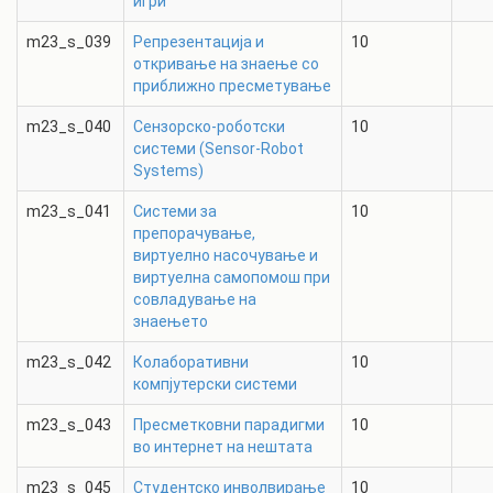
игри
m23_s_039
Репрезентација и
10
откривање на знаење со
приближнo пресметување
m23_s_040
Сензорско-роботски
10
системи (Sensor-Robot
Systems)
m23_s_041
Системи за
10
препорачување,
виртуелно насочување и
виртуелна самопомош при
совладување на
знаењето
m23_s_042
Колаборативни
10
компјутерски системи
m23_s_043
Пресметковни парадигми
10
во интернет на нештата
m23_s_045
Студентско инволвирање
10