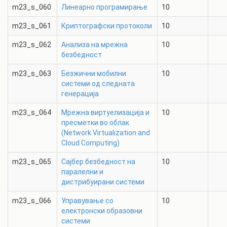
m23_s_060
Линеарно програмирање
10
m23_s_061
Криптографски протоколи
10
m23_s_062
Анализа на мрежна
10
безбедност
m23_s_063
Безжични мобилни
10
системи од следната
генерација
m23_s_064
Мрежна виртуелизација и
10
пресметки во облак
(Network Virtualization and
Cloud Computing)
m23_s_065
Сајбер безбедност на
10
паралелни и
дистрибуирани системи
m23_s_066
Управување со
10
електронски образовни
системи