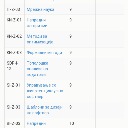
IT-Z-03
Мрежна наука
9
KN-Z-01
Напредни
9
алгоритми
KN-Z-02
Методи за
9
оптимизација
KN-Z-03
Формални методи
9
SDP-I-
Тополошка
9
13
анализа на
податоци
SI-Z-01
Управување со
9
животен циклус на
софтвер
SI-Z-03
Шаблони за дизајн
9
на софтвер
BI-Z-03
Напредни
10