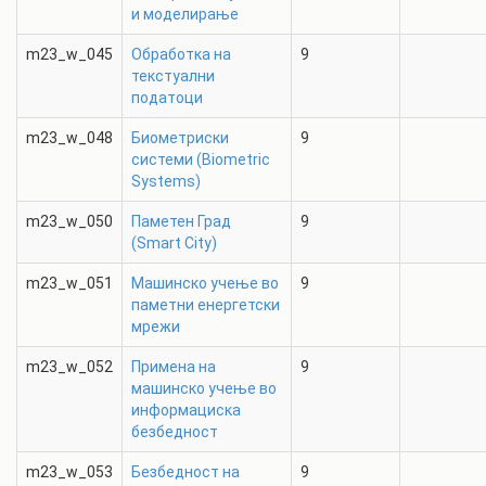
и моделирање
m23_w_045
Обработка на
9
текстуални
податоци
m23_w_048
Биометриски
9
системи (Biometric
Systems)
m23_w_050
Паметен Град
9
(Smart City)
m23_w_051
Машинско учење во
9
паметни енергетски
мрежи
m23_w_052
Примена на
9
машинско учење во
информациска
безбедност
m23_w_053
Безбедност на
9