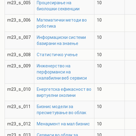
m23_s_005
Процесирање на
10
биолошки секвенции
m23_s_006
Математички методи во
10
роботика
m23_s_007
Информациски системи
10
базирани на знаење
m23_s_008
Статистичко учење
10
m23_s_009
Инженерство на
10
перформанси на
скалабилни веб сервиси
m23_s_010
Енергетска ефикасност во
10
виртуелни околини
m23_s_011
Бизнис модели за
10
пресметување во облак
m23_s_012
Менаџмент на мал бизнис
10
m23_s_013
Сервиси во облак за
10