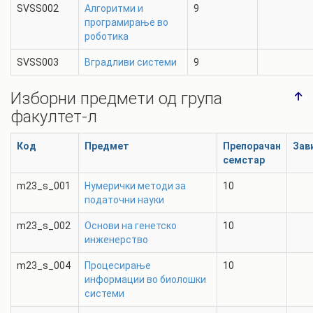
SVSS002
Алгоритми и
9
програмирање во
роботика
SVSS003
Вградливи системи
9
Изборни предмети од група
факултет-л
Код
Предмет
Препорачан
Зав
семстар
m23_s_001
Нумерички методи за
10
податочни науки
m23_s_002
Основи на генетско
10
инженерство
m23_s_004
Процесирање
10
информации во биолошки
системи