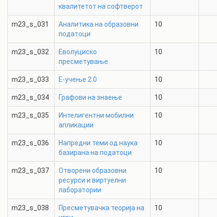
квалитетот на софтверот
m23_s_031
Аналитика на образовни
10
податоци
m23_s_032
Еволуциско
10
пресметување
m23_s_033
Е-учење 2.0
10
m23_s_034
Графови на знаење
10
m23_s_035
Интелигентни мобилни
10
апликации
m23_s_036
Напредни теми од наука
10
базирана на податоци
m23_s_037
Отворени образовни
10
ресурси и виртуелни
лаборатории
m23_s_038
Пресметувачка теорија на
10