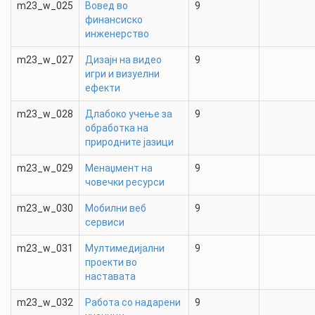
m23_w_025
Вовед во
9
финансиско
инженерство
m23_w_027
Дизајн на видео
9
игри и визуелни
ефекти
m23_w_028
Длабоко учење за
9
обработка на
природните јазици
m23_w_029
Менаџмент на
9
човечки ресурси
m23_w_030
Мобилни веб
9
сервиси
m23_w_031
Мултимедијални
9
проекти во
наставата
m23_w_032
Работа со надарени
9