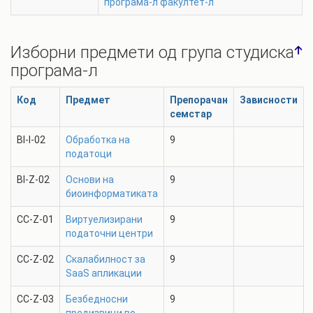
програма-л
факултет-л
Изборни предмети од група
студиска
програма-л
Код
Предмет
Препорачан
Зависности
семстар
BI-I-02
Обработка на
9
податоци
BI-Z-02
Основи на
9
биоинформатиката
CC-Z-01
Виртуелизирани
9
податочни центри
CC-Z-02
Скалабилност за
9
SaaS апликации
CC-Z-03
Безбедносни
9