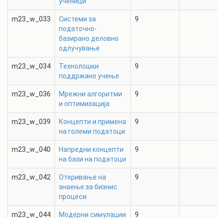
ученици
m23_w_033
Системи за
9
податочно-
базирано деловно
одлучување
m23_w_034
Технолошки
9
поддржано учење
m23_w_036
Мрежни алгоритми
9
и оптимизација
m23_w_039
Концепти и примена
9
на големи податоци
m23_w_040
Напредни концепти
9
на бази на податоци
m23_w_042
Откривање на
9
знаење за бизнис
процеси
m23_w_044
Модерни симулации
9