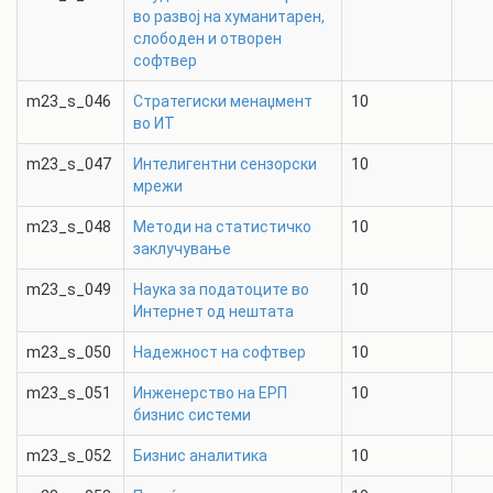
во развој на хуманитарен,
слободен и отворен
софтвер
m23_s_046
Стратегиски менаџмент
10
во ИТ
m23_s_047
Интелигентни сензорски
10
мрежи
m23_s_048
Методи на статистичко
10
заклучување
m23_s_049
Наука за податоците во
10
Интернет од нештата
m23_s_050
Надежност на софтвер
10
m23_s_051
Инженерство на ЕРП
10
бизнис системи
m23_s_052
Бизнис аналитика
10