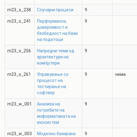
m23_s_238
Случајни процеси
9
m23_s_241
Перформанси,
9
доверливост и
безбедност на бази
на податоци
m23_s_256
Напредни теми од
9
архитектури на
компјутери
m23_s_261
Управување со
9
нема
процесот на
тестирање на
софтвер
m23_w_001
Анализа на
9
потребите на
информатиката на
екосистем
m23_w_003
Моделно базирано
9