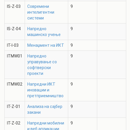
IS-Z-03
Современи
9
интелигентни
системи
IS-Z-04
Напредно
9
машинско учење
IT-I-03
Менаџмент на ИКТ
9
ITMW01
Напредно
9
управување со
софтверски
проекти
ITMW02
Напредни ИКТ
9
иновации и
претприемништво
IT-Z-01
Анализа на сајбер
9
закани
IT-Z-02
Напредни мобилни
9
и веб апликации