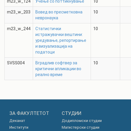
m23_w_124
Учење со поттикнување
10
m23_w_203
Вовед во пресметковна
10
невронаука
m23_w_244
Статистички
10
истражувачки вештини:
уредување, репортирање
и визуализација на
податоци
SVSS004
Вградлив софтвер за
10
критични апликации во
реално време
ЗА ФАКУЛТЕТОТ
СТУДИИ
Деканат
Додипломски студии
Институти
Магистерски студии