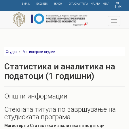
Skip
EN
E-MAIL
E-COURSES
IKNOW
ОГЛАСНА ТАБЛА
НАЈАВА
HELP
МК
to
main
content
Toggle 
Студии
>
Магистерски студии
Статистика и аналитика на
податоци
(
1
годишни)
Општи информации
Стекната титула по завршување на
студиската програма
Магистер по Статистика и аналитика на податоци