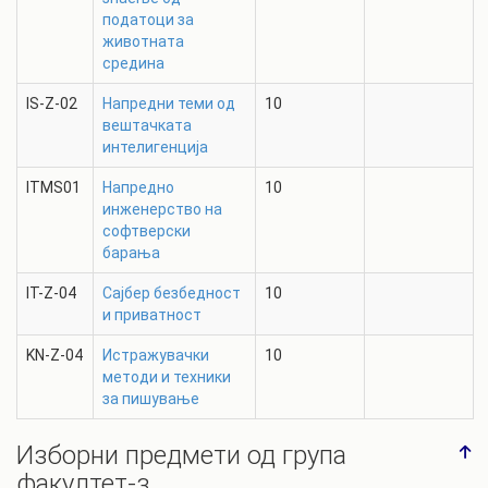
податоци за
животната
средина
IS-Z-02
Напредни теми од
10
вештачката
интелигенција
ITMS01
Напредно
10
инженерство на
софтверски
барања
IT-Z-04
Сајбер безбедност
10
и приватност
KN-Z-04
Истражувачки
10
методи и техники
за пишување
Изборни предмети од група
факултет-з