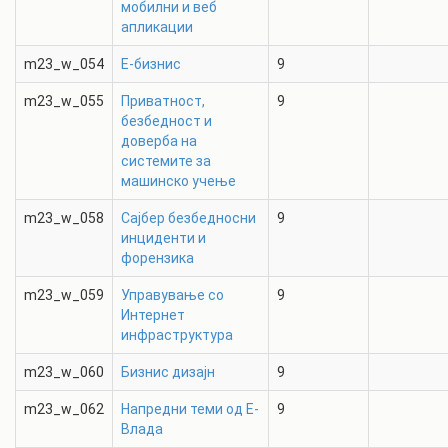
мобилни и веб
апликации
m23_w_054
Е-бизнис
9
m23_w_055
Приватност,
9
безбедност и
доверба на
системите за
машинско учење
m23_w_058
Сајбер безбедносни
9
инциденти и
форензика
m23_w_059
Управување со
9
Интернет
инфраструктура
m23_w_060
Бизнис дизајн
9
m23_w_062
Напредни теми од Е-
9
Влада