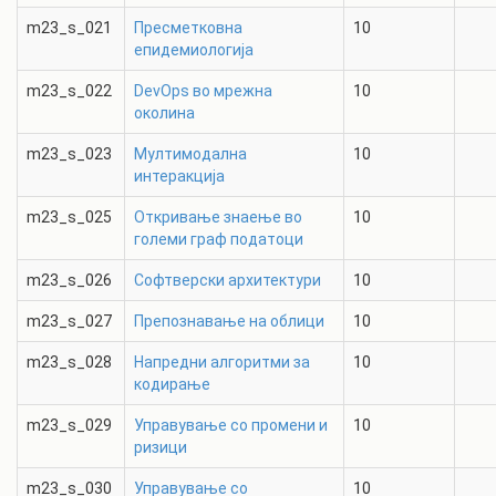
m23_s_021
Пресметковна
10
епидемиологија
m23_s_022
DevOps во мрежна
10
околина
m23_s_023
Мултимодална
10
интеракција
m23_s_025
Откривање знаење во
10
големи граф податоци
m23_s_026
Софтверски архитектури
10
m23_s_027
Препознавање на облици
10
m23_s_028
Напредни алгоритми за
10
кодирање
m23_s_029
Управување со промени и
10
ризици
m23_s_030
Управување со
10