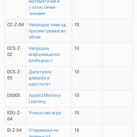
математички и
статистички
техники
CC-Z-04
Напредни теми од
10
пресметување во
облак
DCS-Z-
Напредна
10
02
информациска
безбедност
DCS-Z-
Дигитална
10
03
доверба и
идентитет
DS005
Applied Machine
10
Learning
EDU-Z-
Учење низ игра
10
04
EI-Z-04
Откривање на
10
знаење од