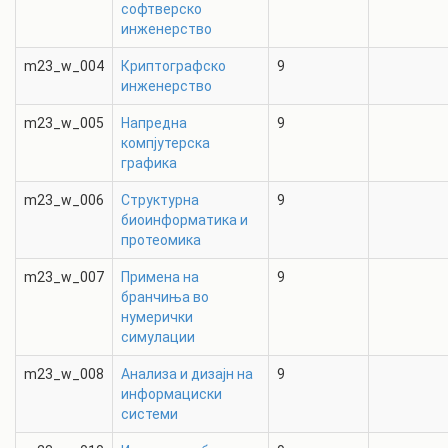
софтверско
инженерство
m23_w_004
Криптографско
9
инженерство
m23_w_005
Напредна
9
компјутерска
графика
m23_w_006
Структурна
9
биоинформатика и
протеомика
m23_w_007
Примена на
9
бранчиња во
нумерички
симулации
m23_w_008
Анализа и дизајн на
9
информациски
системи