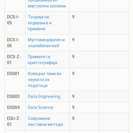
предизвици во
виртуелни околини
DCS-I-
Теорија на
9
05
кодирање и
примени
DCS-I-
Мултимедијален и
9
06
скалабилен веб
DCS-Z-
Применета
9
01
криптографија
DS001
Воведни теми во
9
науката за
податоци
DS003
Data Engineering
9
DS004
Data Science
9
EDU-Z-
Современи
9
01
наставни методи