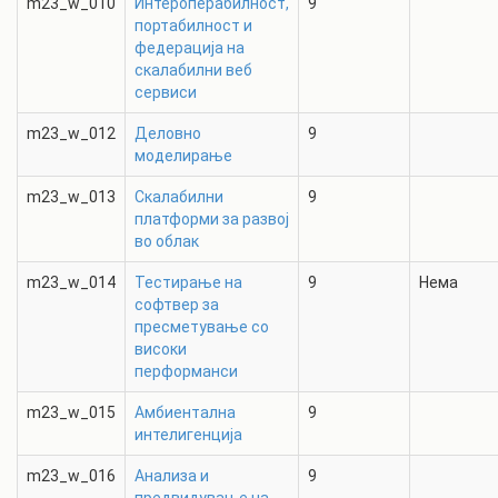
m23_w_010
Интероперабилност,
9
портабилност и
федерација на
скалабилни веб
сервиси
m23_w_012
Деловно
9
моделирање
m23_w_013
Скалабилни
9
платформи за развој
во облак
m23_w_014
Тестирање на
9
Нема
софтвер за
пресметување со
високи
перформанси
m23_w_015
Амбиентална
9
интелигенција
m23_w_016
Анализа и
9