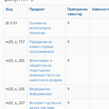
Код
Предмет
Препорачан
Зависнос
семстар
BI-Z-01
Основи на
9
молекуларна
биологија
m23_s_157
Парадигми за
9
клиент сервер
програмирање
m23_s_202
Мониторинг и
9
обработка на
податоци во
инженерството на
животната средина
m23_s_235
Медицинска
9
информатика
m23_s_237
Интернет од Нешта
9
за еко-системи